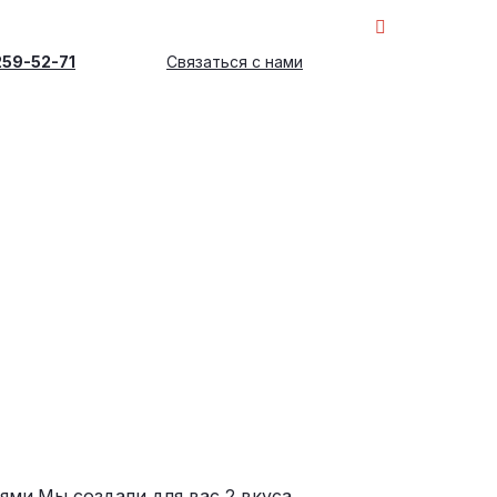
259-52-71
Связаться с нами
ями.Мы создали для вас 2 вкуса